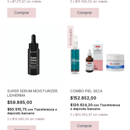
3
x
$7.271,67
sin interés
3
x
$19.965,00
sin interés
Comprar
Envío gratis
SUPER SERUM MOISTURIZER
COMBO PIEL SECA
LIDHERMA
$152.852,00
$59.895,00
$129.924,20
con
Transferencia
$50.910,75
o depósito bancario
con
Transferencia o
depósito bancario
3
x
$50.950,67
sin interés
3
x
$19.965,00
sin interés