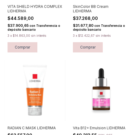
VITA SHIELD HYDRA COMPLEX
SkinColor BB Cream
LIDHERMA
LIDHERMA
$44.589,00
$37.268,00
$37.900,65
$31.677,80
con
Transferencia o
con
Transferencia o
depósito bancario
depósito bancario
3
x
$14.863,00
sin interés
3
x
$12.422,67
sin interés
Comprar
Comprar
RADIAN C MASK LIDHERMA
Vita B12+ Emulsion LIDHERMA