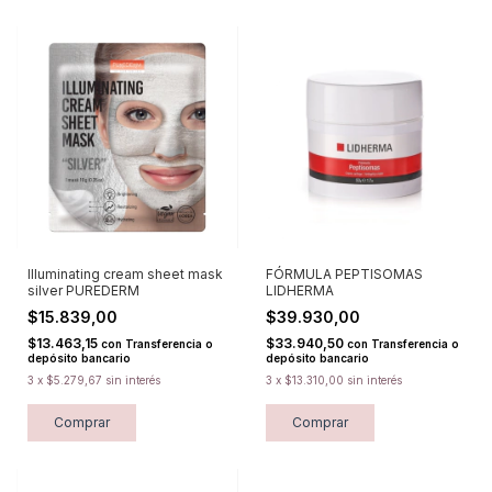
Illuminating cream sheet mask
FÓRMULA PEPTISOMAS
silver PUREDERM
LIDHERMA
$15.839,00
$39.930,00
$13.463,15
$33.940,50
con
Transferencia o
con
Transferencia o
depósito bancario
depósito bancario
3
x
$5.279,67
sin interés
3
x
$13.310,00
sin interés
Comprar
Comprar