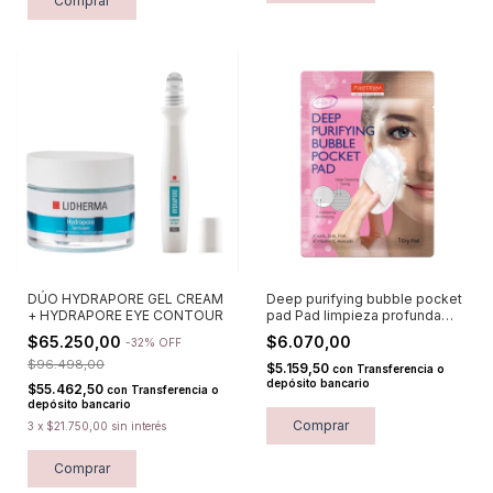
DÚO HYDRAPORE GEL CREAM
Deep purifying bubble pocket
+ HYDRAPORE EYE CONTOUR
pad Pad limpieza profunda
PUREDERM
$65.250,00
$6.070,00
-
32
%
OFF
$96.498,00
$5.159,50
con
Transferencia o
depósito bancario
$55.462,50
con
Transferencia o
depósito bancario
Comprar
3
x
$21.750,00
sin interés