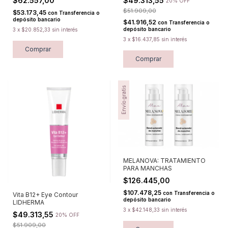
$62.557,00
$49.313,55
20% OFF
$51.909,00
$53.173,45
con
Transferencia o
depósito bancario
$41.916,52
con
Transferencia o
depósito bancario
3
x
$20.852,33
sin interés
3
x
$16.437,85
sin interés
Comprar
Comprar
Envío gratis
MELANOVA: TRATAMIENTO
PARA MANCHAS
$126.445,00
$107.478,25
con
Transferencia o
Vita B12+ Eye Contour
depósito bancario
LIDHERMA
3
x
$42.148,33
sin interés
$49.313,55
20% OFF
$51.909,00