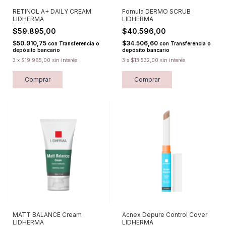
RETINOL A+ DAILY CREAM
Fomula DERMO SCRUB
LIDHERMA
LIDHERMA
$59.895,00
$40.596,00
$50.910,75
$34.506,60
con
Transferencia o
con
Transferencia o
depósito bancario
depósito bancario
3
x
$19.965,00
sin interés
3
x
$13.532,00
sin interés
Comprar
Comprar
MATT BALANCE Cream
Acnex Depure Control Cover
LIDHERMA
LIDHERMA