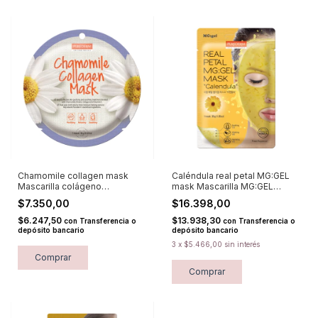
Chamomile collagen mask
Caléndula real petal MG:GEL
Mascarilla colágeno
mask Mascarilla MG:GEL
descongestiva PUREDERM
calmante PUREDERM
$7.350,00
$16.398,00
$6.247,50
$13.938,30
con
Transferencia o
con
Transferencia o
depósito bancario
depósito bancario
3
x
$5.466,00
sin interés
Comprar
Comprar