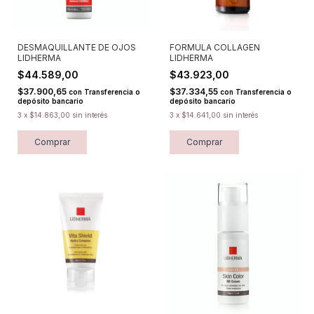
DESMAQUILLANTE DE OJOS
FORMULA COLLAGEN
LIDHERMA
LIDHERMA
$44.589,00
$43.923,00
$37.900,65
$37.334,55
con
Transferencia o
con
Transferencia o
depósito bancario
depósito bancario
3
x
$14.863,00
sin interés
3
x
$14.641,00
sin interés
Comprar
Comprar