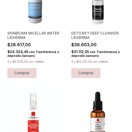
SKINBIOMA MICELLAR WATER
DETOXIFY DEEP CLEANSER
LIDHERMA
LIDHERMA
$28.617,00
$36.603,00
$24.324,45
$31.112,55
con
Transferencia o
con
Transferencia o
depósito bancario
depósito bancario
3
x
$9.539,00
sin interés
3
x
$12.201,00
sin interés
Comprar
Comprar