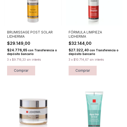
BRUMISSAGE POST SOLAR
FÓRMULA LIMPIEZA
LIDHERMA
LIDHERMA
$29.149,00
$32.144,00
$24.776,65
$27.322,40
con
Transferencia o
con
Transferencia o
depósito bancario
depósito bancario
3
x
$9.716,33
sin interés
3
x
$10.714,67
sin interés
Comprar
Comprar