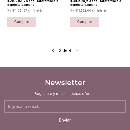
$28.283,75
$34.506,60
con
Transferencia o
con
Transferencia o
depósito bancario
depósito bancario
3
x
$11.091,67
sin interés
3
x
$13.532,00
sin interés
Comprar
Comprar
2
de
4
Newsletter
Registrate y recibí nuestras ofertas.