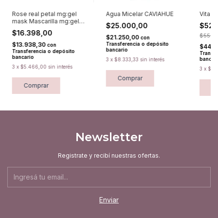
Rose real petal mg:gel
Agua Micelar CAVIAHUE
Vita 
mask Mascarilla mg:gel
$25.000,00
$52.
PUREDERM
$16.398,00
$55.23
$21.250,00
con
$13.938,30
Transferencia o depósito
con
$44.6
bancario
Transferencia o depósito
Transfe
bancario
bancar
3
x
$8.333,33
sin interés
3
x
$5.466,00
sin interés
3
x
$17.
Comprar
Comprar
C
Newsletter
Registrate y recibí nuestras ofertas.