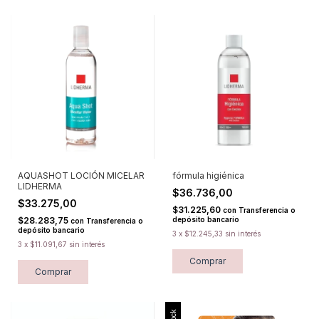
AQUASHOT LOCIÓN MICELAR
fórmula higiénica
LIDHERMA
$36.736,00
$33.275,00
$31.225,60
con
Transferencia o
$28.283,75
depósito bancario
con
Transferencia o
depósito bancario
3
x
$12.245,33
sin interés
3
x
$11.091,67
sin interés
Comprar
Comprar