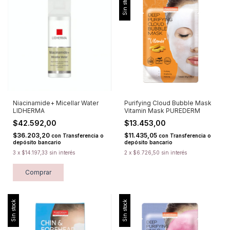
Sin stock
Niacinamide+ Micellar Water
Purifying Cloud Bubble Mask
LIDHERMA
Vitamin Mask PUREDERM
$42.592,00
$13.453,00
$36.203,20
$11.435,05
con
Transferencia o
con
Transferencia o
depósito bancario
depósito bancario
3
x
$14.197,33
sin interés
2
x
$6.726,50
sin interés
Comprar
Sin stock
Sin stock