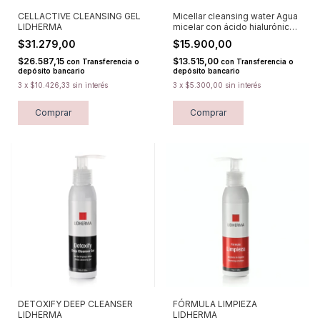
CELLACTIVE CLEANSING GEL
Micellar cleansing water Agua
LIDHERMA
micelar con ácido hialurónico
PUREDERM
$31.279,00
$15.900,00
$26.587,15
$13.515,00
con
Transferencia o
con
Transferencia o
depósito bancario
depósito bancario
3
x
$10.426,33
sin interés
3
x
$5.300,00
sin interés
Comprar
Comprar
DETOXIFY DEEP CLEANSER
FÓRMULA LIMPIEZA
LIDHERMA
LIDHERMA