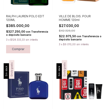
RALPH LAUREN POLO EDT
VILLE DE BLOIS. POUR
120ML
HOMME 120ml
$385.000,00
$27.030,00
$42.326,00
$327.250,00
con
Transferencia
o depósito bancario
$22.975,50
con
Transferencia o
depósito bancario
3
x
$128.333,33
sin interés
3
x
$9.010,00
sin interés
Envío gratis
Envío gratis
Sin stock
Sin stock