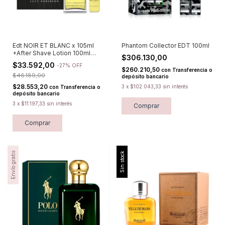
Edt NOIR ET BLANC x 105ml
Phantom Collector EDT 100ml
+After Shave Lotion 100ml
$306.130,00
LUCY ANDERSON
$33.592,00
-
27
%
OFF
$260.210,50
con
Transferencia o
$46.189,00
depósito bancario
$28.553,20
3
x
$102.043,33
sin interés
con
Transferencia o
depósito bancario
3
x
$11.197,33
sin interés
Comprar
Envío gratis
Sin stock