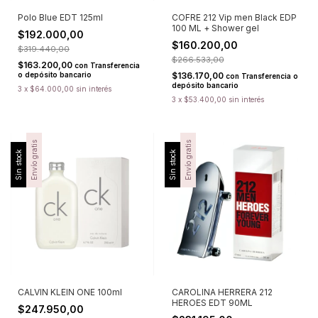
Polo Blue EDT 125ml
COFRE 212 Vip men Black EDP
100 ML + Shower gel
$192.000,00
$160.200,00
$319.440,00
$266.533,00
$163.200,00
con
Transferencia
o depósito bancario
$136.170,00
con
Transferencia o
depósito bancario
3
x
$64.000,00
sin interés
3
x
$53.400,00
sin interés
Envío gratis
Envío gratis
Sin stock
Sin stock
CALVIN KLEIN ONE 100ml
CAROLINA HERRERA 212
HEROES EDT 90ML
$247.950,00