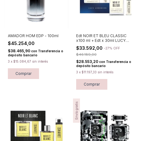
AMADOR HOM EDP - 100ml
Edt NOIR ET BLEU CLASSIC
x100 ml + Edt x 30ml LUCY
$45.254,00
ANDERSON
$33.592,00
-
27
%
OFF
$38.465,90
con
Transferencia o
$46.189,00
depósito bancario
$28.553,20
3
x
$15.084,67
sin interés
con
Transferencia o
depósito bancario
3
x
$11.197,33
sin interés
Comprar
Envío gratis