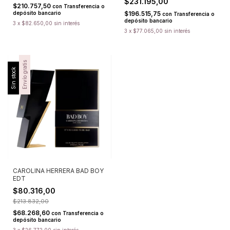
$231.195,00
$210.757,50
con
Transferencia o
depósito bancario
$196.515,75
con
Transferencia o
depósito bancario
3
x
$82.650,00
sin interés
3
x
$77.065,00
sin interés
Envío gratis
Sin stock
CAROLINA HERRERA BAD BOY
EDT
$80.316,00
$213.832,00
$68.268,60
con
Transferencia o
depósito bancario
3
x
$26.772,00
sin interés