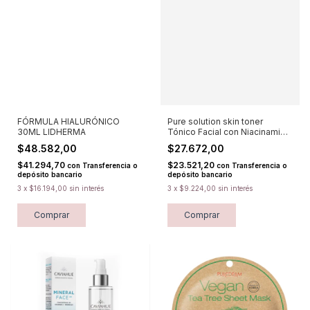
FÓRMULA HIALURÓNICO
Pure solution skin toner
30ML LIDHERMA
Tónico Facial con Niacinamida
PUREDERM
$48.582,00
$27.672,00
$41.294,70
$23.521,20
con
Transferencia o
con
Transferencia o
depósito bancario
depósito bancario
3
x
$16.194,00
sin interés
3
x
$9.224,00
sin interés
Comprar
Comprar