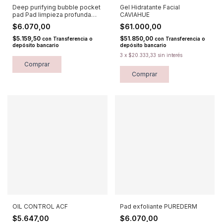
Deep purifying bubble pocket
Gel Hidratante Facial
pad Pad limpieza profunda
CAVIAHUE
PUREDERM
$6.070,00
$61.000,00
$5.159,50
$51.850,00
con
Transferencia o
con
Transferencia o
depósito bancario
depósito bancario
3
x
$20.333,33
sin interés
Comprar
Comprar
OIL CONTROL ACF
Pad exfoliante PUREDERM
$5.647,00
$6.070,00