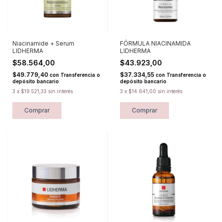
Niacinamide + Serum
FÓRMULA NIACINAMIDA
LIDHERMA
LIDHERMA
$58.564,00
$43.923,00
$49.779,40
$37.334,55
con
Transferencia o
con
Transferencia o
depósito bancario
depósito bancario
3
x
$19.521,33
sin interés
3
x
$14.641,00
sin interés
Comprar
Comprar