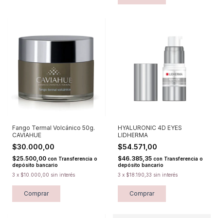
Fango Termal Volcánico 50g.
HYALURONIC 4D EYES
CAVIAHUE
LIDHERMA
$30.000,00
$54.571,00
$25.500,00
$46.385,35
con
Transferencia o
con
Transferencia o
depósito bancario
depósito bancario
3
x
$10.000,00
sin interés
3
x
$18.190,33
sin interés
Comprar
Comprar