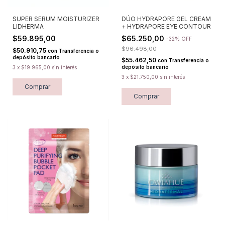
SUPER SERUM MOISTURIZER
DÚO HYDRAPORE GEL CREAM
LIDHERMA
+ HYDRAPORE EYE CONTOUR
$59.895,00
$65.250,00
-
32
%
OFF
$96.498,00
$50.910,75
con
Transferencia o
depósito bancario
$55.462,50
con
Transferencia o
depósito bancario
3
x
$19.965,00
sin interés
3
x
$21.750,00
sin interés