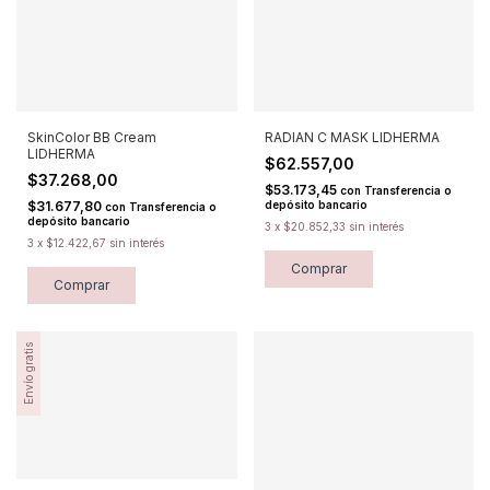
SkinColor BB Cream
RADIAN C MASK LIDHERMA
LIDHERMA
$62.557,00
$37.268,00
$53.173,45
con
Transferencia o
$31.677,80
depósito bancario
con
Transferencia o
depósito bancario
3
x
$20.852,33
sin interés
3
x
$12.422,67
sin interés
Comprar
Comprar
Envío gratis