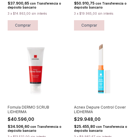
$37.900,65
$50.910,75
con
Transferencia o
con
Transferencia o
depósito bancario
depósito bancario
3
x
$14.863,00
sin interés
3
x
$19.965,00
sin interés
Comprar
Comprar
Fomula DERMO SCRUB
Acnex Depure Control Cover
LIDHERMA
LIDHERMA
$40.596,00
$29.948,00
$34.506,60
$25.455,80
con
Transferencia o
con
Transferencia o
depósito bancario
depósito bancario
3
x
$13.532,00
sin interés
3
x
$9.982,67
sin interés