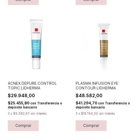
ACNEX DEPURE CONTROL
PLASMA INFUSION EYE
TOPIC LIDHERMA
CONTOUR LIDHERMA
$29.948,00
$48.582,00
$25.455,80
$41.294,70
con
Transferencia o
con
Transferencia o
depósito bancario
depósito bancario
3
x
$9.982,67
sin interés
3
x
$16.194,00
sin interés
Comprar
Comprar