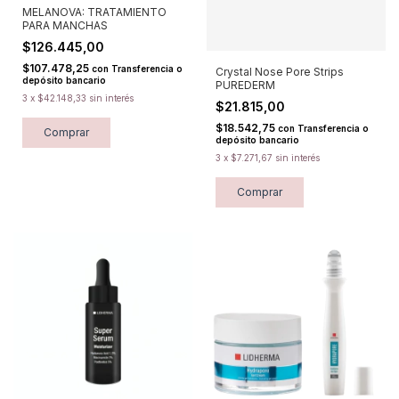
MELANOVA: TRATAMIENTO
PARA MANCHAS
$126.445,00
$107.478,25
con
Transferencia o
Crystal Nose Pore Strips
depósito bancario
PUREDERM
3
x
$42.148,33
sin interés
$21.815,00
$18.542,75
con
Transferencia o
depósito bancario
3
x
$7.271,67
sin interés