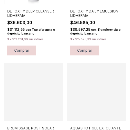
DETOXIFY DEEP CLEANSER
DETOXIFY DAILY EMULSION
LIDHERMA
LIDHERMA
$36.603,00
$46.585,00
$31.112,55
$39.597,25
con
Transferencia o
con
Transferencia o
depósito bancario
depósito bancario
3
x
$12.201,00
sin interés
3
x
$15.528,33
sin interés
Comprar
Comprar
BRUMISSAGE POST SOLAR
AQUASHOT GEL EXFOLIANTE