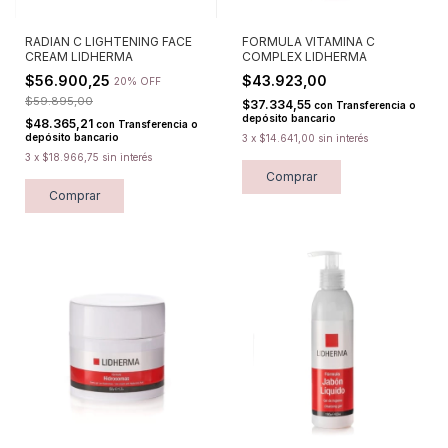
RADIAN C LIGHTENING FACE
FORMULA VITAMINA C
CREAM LIDHERMA
COMPLEX LIDHERMA
$56.900,25
$43.923,00
20% OFF
$59.895,00
$37.334,55
con
Transferencia o
depósito bancario
$48.365,21
con
Transferencia o
depósito bancario
3
x
$14.641,00
sin interés
3
x
$18.966,75
sin interés
Comprar
Comprar