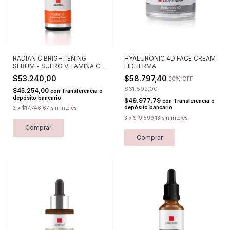
RADIAN C BRIGHTENING
HYALURONIC 4D FACE CREAM
SERUM - SUERO VITAMINA C
LIDHERMA
LIDHERMA
$53.240,00
$58.797,40
20% OFF
$61.892,00
$45.254,00
con
Transferencia o
depósito bancario
$49.977,79
con
Transferencia o
depósito bancario
3
x
$17.746,67
sin interés
3
x
$19.599,13
sin interés
Comprar
Comprar