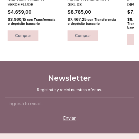
VERDE FLUOR
GIRL 08
DIFUM
$4.659,00
$8.785,00
$7.3
$3.960,15
$7.467,25
$6.22
con
Transferencia
con
Transferencia
o depósito bancario
o depósito bancario
Transfe
bancar
Newsletter
Registrate y recibí nuestras ofertas.