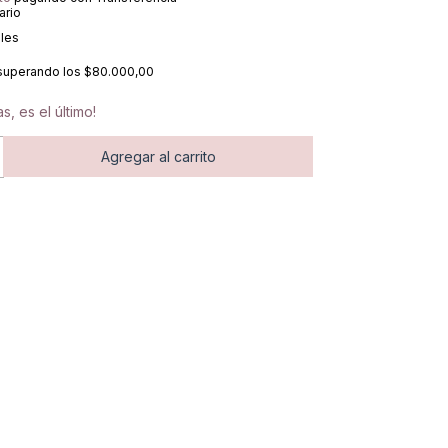
ario
lles
superando los
$80.000,00
s, es el último!