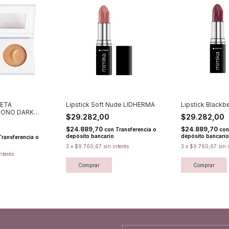
LETA
Lipstick Soft Nude LIDHERMA
Lipstick Black
TONO DARK
$29.282,00
$29.282,00
$24.889,70
$24.889,70
con
Transferencia o
con
depósito bancario
depósito bancario
Transferencia o
3
x
$9.760,67
sin interés
3
x
$9.760,67
sin 
nterés
Comprar
Comprar