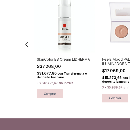
LIDHERMA
SkinColor BB Cream LIDHERMA
Feels Mood PA
ILUMINADORA 
$37.268,00
Ruby Rose
$17.969,00
$31.677,80
Transferencia o
con
Transferencia o
depósito bancario
$15.273,65
con
depósito bancario
terés
3
x
$12.422,67
sin interés
3
x
$5.989,67
sin i
Comprar
Comprar