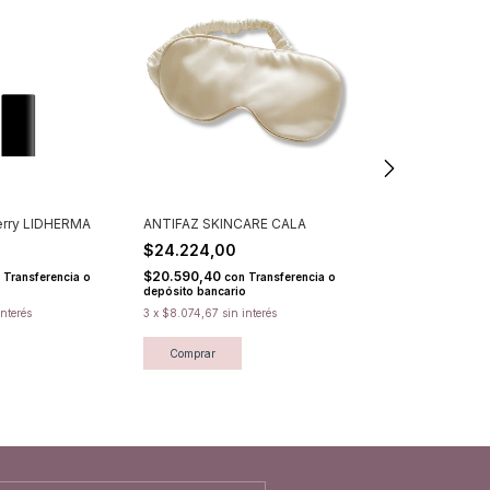
berry LIDHERMA
ANTIFAZ SKINCARE CALA
Lipgloss Rosé
$24.224,00
$21.962,00
$20.590,40
$18.667,70
Transferencia o
con
Transferencia o
con
depósito bancario
depósito bancari
interés
3
x
$8.074,67
sin interés
3
x
$7.320,67
sin 
Comprar
Comprar