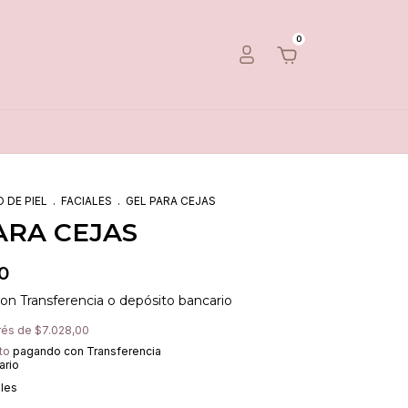
0
 DE PIEL
.
FACIALES
.
GEL PARA CEJAS
ARA CEJAS
0
con
Transferencia o depósito bancario
erés de
$7.028,00
to
pagando con Transferencia
ario
lles