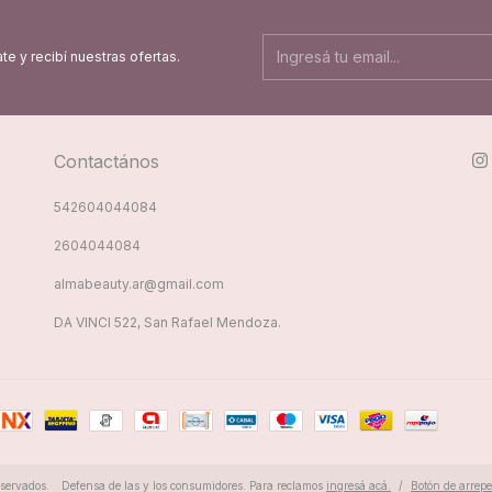
te y recibí nuestras ofertas.
Contactános
542604044084
2604044084
almabeauty.ar@gmail.com
DA VINCI 522, San Rafael Mendoza.
servados.
Defensa de las y los consumidores. Para reclamos
ingresá acá.
/
Botón de arrep