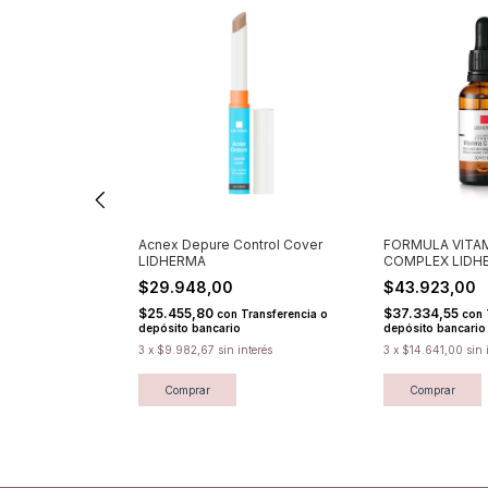
 SCRUB
Acnex Depure Control Cover
FORMULA VITA
LIDHERMA
COMPLEX LIDH
$29.948,00
$43.923,00
$25.455,80
$37.334,55
Transferencia o
con
Transferencia o
con
depósito bancario
depósito bancario
nterés
3
x
$9.982,67
sin interés
3
x
$14.641,00
sin 
Comprar
Comprar