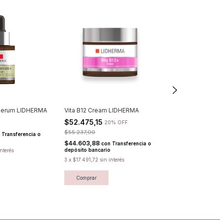
 Serum LIDHERMA
Vita B12 Cream LIDHERMA
MATT BALANCE
LIDHERMA
$52.475,15
20% OFF
$49.247,00
$55.237,00
Transferencia o
$41.859,95
con
$44.603,88
con
Transferencia o
depósito bancari
depósito bancario
interés
3
x
$16.415,67
sin
3
x
$17.491,72
sin interés
Comprar
Comprar