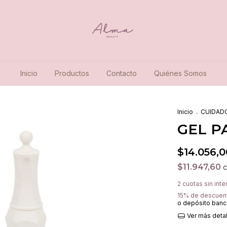
Inicio
Productos
Contacto
Quiénes Somos
Inicio
.
CUIDADO
GEL P
$14.056,0
$11.947,60
2
cuotas sin int
15% de descuen
o depósito banc
Ver más deta