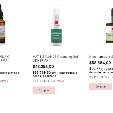
MINA C
MATT BALANCE Cleansing Gel
Niacinamide +
ERMA
LIDHERMA
$58.564,00
$43.258,00
$49.779,40
con
$36.769,30
depósito bancario
Transferencia o
con
Transferencia o
depósito bancario
3
x
$19.521,33
sin 
interés
3
x
$14.419,33
sin interés
Comprar
Comprar