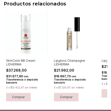
Productos relacionados
SkinColor BB Cream
Lipgloss Champagne
Lipgl
LIDHERMA
LIDHERMA
$21.
$37.268,00
$21.962,00
$18.6
$31.677,80
$18.667,70
Transfe
con
con
bancar
Transferencia o depósito
Transferencia o depósito
bancario
bancario
3
x
$7.
3
x
$12.422,67
sin interés
3
x
$7.320,67
sin interés
C
Comprar
Comprar