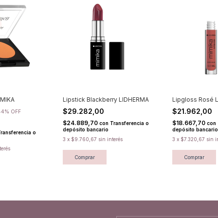
IMIKA
Lipstick Blackberry LIDHERMA
Lipgloss Rosé
$29.282,00
$21.962,00
44
%
OFF
$24.889,70
$18.667,70
con
Transferencia o
con
depósito bancario
depósito bancario
ransferencia o
3
x
$9.760,67
sin interés
3
x
$7.320,67
sin i
terés
Comprar
Comprar