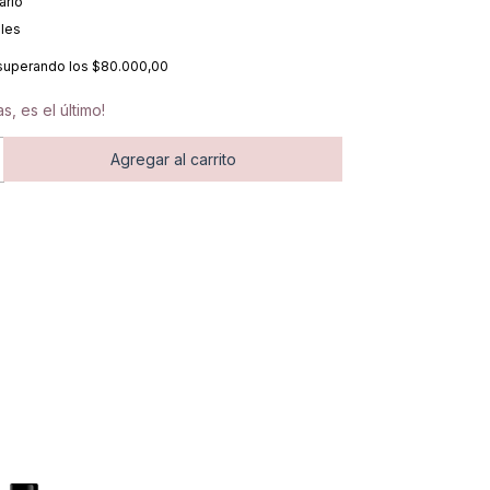
ario
lles
superando los
$80.000,00
s, es el último!