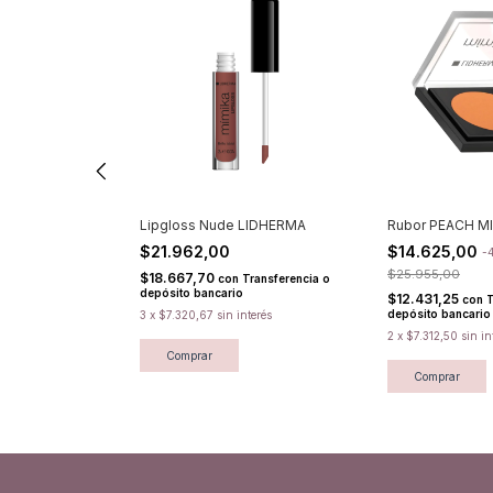
ude LIDHERMA
Lipgloss Nude LIDHERMA
Rubor PEACH M
$21.962,00
$14.625,00
-
$25.955,00
$18.667,70
Transferencia o
con
Transferencia o
depósito bancario
$12.431,25
con
T
depósito bancario
nterés
3
x
$7.320,67
sin interés
2
x
$7.312,50
sin in
Comprar
Comprar