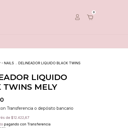
0
 - NAILS
.
DELINEADOR LIQUIDO BLACK TWINS
EADOR LIQUIDO
 TWINS MELY
00
con
Transferencia o depósito bancario
erés de
$12.422,67
to
pagando con Transferencia