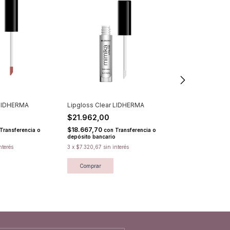
 LIDHERMA
Lipgloss Clear LIDHERMA
Lipgloss Cham
LIDHERMA
$21.962,00
$21.962,00
$18.667,70
Transferencia o
con
Transferencia o
depósito bancario
$18.667,70
con
depósito bancari
nterés
3
x
$7.320,67
sin interés
3
x
$7.320,67
sin 
Comprar
Comprar