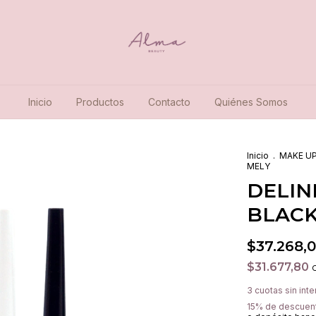
Inicio
Productos
Contacto
Quiénes Somos
Inicio
.
MAKE UP
MELY
DELIN
BLACK
$37.268,
$31.677,80
3
cuotas sin int
15% de descuen