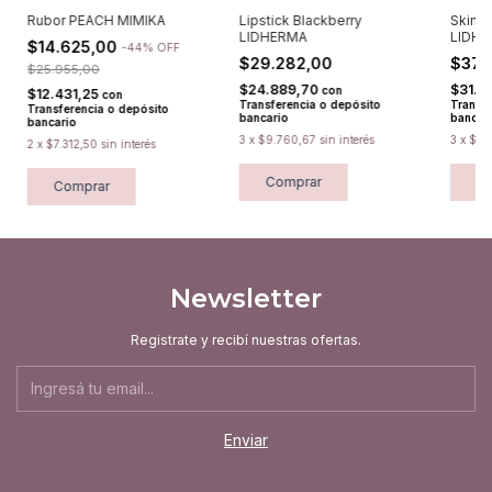
Rubor PEACH MIMIKA
Lipstick Blackberry
SkinC
LIDHERMA
LIDH
$14.625,00
-
44
%
OFF
$29.282,00
$37.
$25.955,00
$24.889,70
$31.6
con
$12.431,25
con
Transferencia o depósito
Transfe
Transferencia o depósito
bancario
bancar
bancario
3
x
$9.760,67
sin interés
3
x
$12
2
x
$7.312,50
sin interés
Comprar
C
Comprar
Newsletter
Registrate y recibí nuestras ofertas.