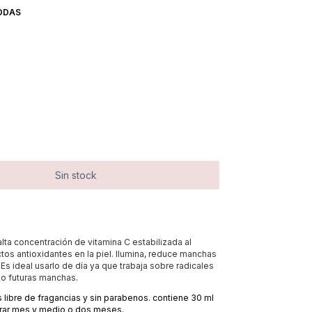
ODAS
alta concentración de vitamina C estabilizada al
os antioxidantes en la piel. Ilumina, reduce manchas
 Es ideal usarlo de día ya que trabaja sobre radicales
do futuras manchas.
 libre de fragancias y sin parabenos. contiene 30 ml
rar mes y medio o dos meses.