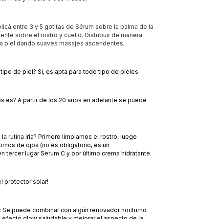
licá entre 3 y 5 gotitas de Sérum sobre la palma de la
nte sobre el rostro y cuello. Distribuir de manera
la piel dando suaves masajes ascendentes.
tipo de piel? Si, es apta para todo tipo de pieles.
 es? A partir de los 20 años en adelante se puede
.
la rutina iría? Primero limpiamos el rostro, luego
nos de ojos (no es obligatorio, es un
 tercer lugar Serum C y por último crema hidratante.
l protector solar!
Se puede combinar con algún renovador nocturno
l efecto glow saludable y mejorar el aspecto de la