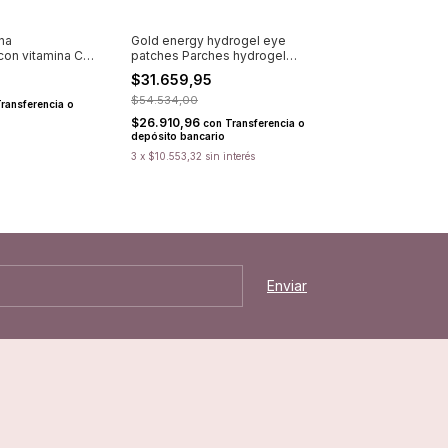
na
Gold energy hydrogel eye
con vitamina C
patches Parches hydrogel
firmeza PUREDERM
$31.659,95
$54.534,00
ransferencia o
$26.910,96
con
Transferencia o
depósito bancario
3
x
$10.553,32
sin interés