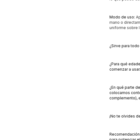
Modo de uso:
Ap
mano o directame
uniforme sobre 
¿Sirve para todo 
¿Para qué edades
comenzar a usar
¿En qué parte de 
colocamos contor
complemento), en
¡No te olvides de
Recomendación: 
para potenciar e