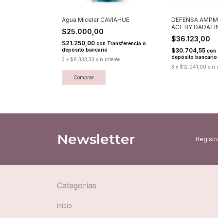
Agua Micelar CAVIAHUE
DEFENSA AMPM
ACF BY DADATI
$25.000,00
$36.123,00
$21.250,00
con
Transferencia o
depósito bancario
$30.704,55
con
depósito bancario
3
x
$8.333,33
sin interés
3
x
$12.041,00
sin 
Comprar
Newsletter
Registra
Categorías
Inicio