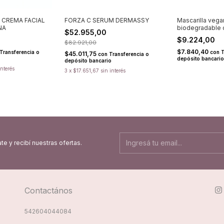
 CREMA FACIAL
FORZA C SERUM DERMASSY
Mascarilla vega
NA
biodegradable 
$52.955,00
PUREDERM
$9.224,00
$82.921,00
$7.840,40
Transferencia o
con
T
$45.011,75
con
Transferencia o
depósito bancario
depósito bancario
interés
3
x
$17.651,67
sin interés
te y recibí nuestras ofertas.
Contactános
542604044084