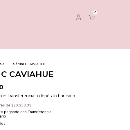
0
 SALE
.
Sérum C CAVIAHUE
 C CAVIAHUE
00
con
Transferencia o depósito bancario
erés de
$20.333,33
to
pagando con Transferencia
ario
lles