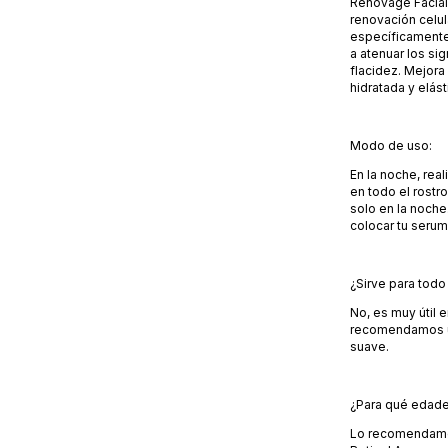
Renovage Facial 
renovación celul
específicamente
a atenuar los si
flacidez. Mejora 
hidratada y elást
Modo de uso:
En la noche, rea
en todo el rostr
solo en la noche
colocar tu serum
¿Sirve para todo 
No, es muy útil 
recomendamos u
suave.
¿Para qué edad
Lo recomendamos