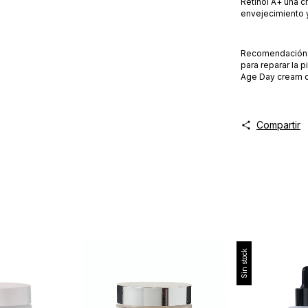
Retinol A+ una 
envejecimiento 
Recomendación: 
para reparar la 
Age Day cream de
Compartir
Sin stock