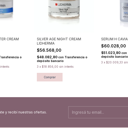
TER CREAM
SILVER AGE NIGHT CREAM
SERUM H CAVI
LIDHERMA
$60.028,00
$56.568,00
$51.023,80
con
$48.082,80
depósito bancario
Transferencia o
con
Transferencia o
depósito bancario
3
x
$20.009,33
sin
 interés
3
x
$18.856,00
sin interés
Comprar
te y recibí nuestras ofertas.