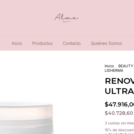
Inicio
Productos
Contacto
Quiénes Somos
Inicio
.
BEAUTY
LIDHERMA
RENOV
ULTRA
$47.916,0
$40.728,6
3
cuotas sin int
15% de descuen