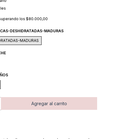
ario
lles
superando los
$80.000,00
ECAS-DESHIDRATADAS-MADURAS
DRATADAS-MADURAS
CHE
AÑOS