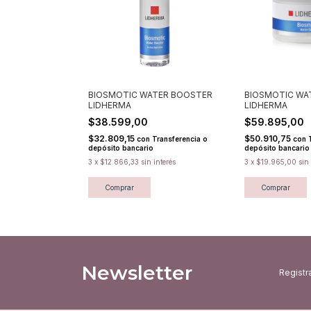
BIOSMOTIC WATER BOOSTER
BIOSMOTIC WA
LIDHERMA
LIDHERMA
$38.599,00
$59.895,00
$32.809,15
$50.910,75
con
Transferencia o
con
depósito bancario
depósito bancario
3
x
$12.866,33
sin interés
3
x
$19.965,00
sin
Comprar
Comprar
Newsletter
Registra