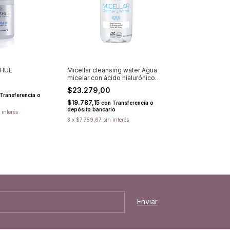
AHUE
Micellar cleansing water Agua
micelar con ácido hialurónico
PUREDERM
$23.279,00
Transferencia o
$19.787,15
con
Transferencia o
depósito bancario
 interés
3
x
$7.759,67
sin interés