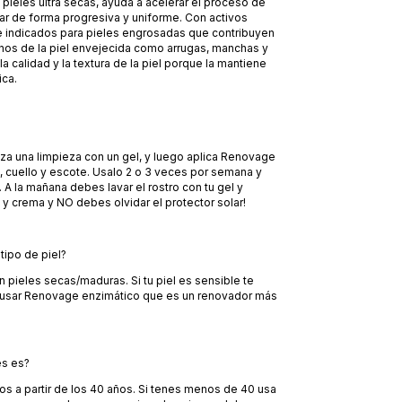
pieles ultra secas,
ayuda a acelerar el proceso de
ar de forma progresiva y uniforme. Con activos
 indicados para pieles engrosadas que contribuyen
gnos de la piel envejecida como arrugas, manchas y
la calidad y la textura de la piel porque la mantiene
ica.
liza una limpieza con un gel, y luego aplica Renovage
o, cuello y escote. Usalo 2 o 3 veces por semana y
. A la mañana debes lavar el rostro con tu gel y
 y crema y NO debes olvidar el protector solar!
tipo de piel?
en pieles secas/maduras. Si tu piel es sensible te
sar Renovage enzimático que es un renovador más
es es?
 a partir de los 40 años. Si tenes menos de 40 usa