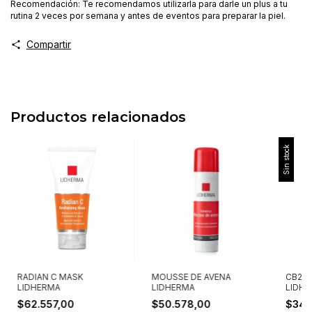
Recomendación: Te recomendamos utilizarla para darle un plus a tu
rutina 2 veces por semana y antes de eventos para preparar la piel.
Compartir
Productos relacionados
Sin stock
RADIAN C MASK
MOUSSE DE AVENA
CB2 
LIDHERMA
LIDHERMA
LIDH
$62.557,00
$50.578,00
$34.