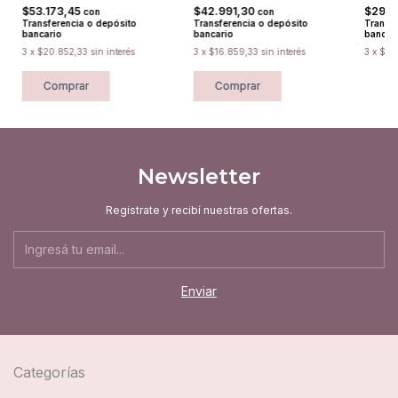
$53.173,45
$42.991,30
$29.4
con
con
Transferencia o depósito
Transferencia o depósito
Transfe
bancario
bancario
bancar
3
x
$20.852,33
sin interés
3
x
$16.859,33
sin interés
3
x
$11.
Comprar
Comprar
Newsletter
Registrate y recibí nuestras ofertas.
Categorías