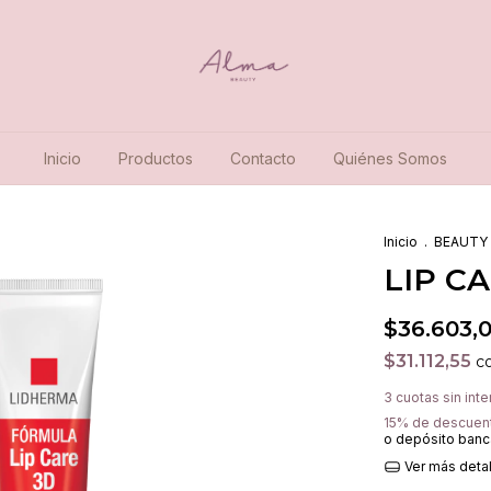
Inicio
Productos
Contacto
Quiénes Somos
Inicio
.
BEAUTY
LIP C
$36.603,
$31.112,55
c
3
cuotas sin int
15% de descuen
o depósito banc
Ver más deta