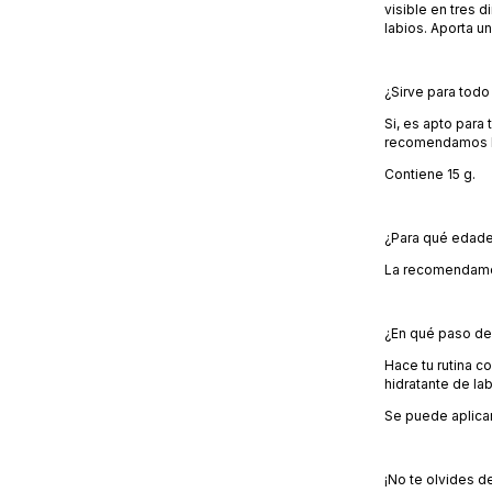
visible en tres 
labios. Aporta un 
¿Sirve para todo 
Si, es apto para
recomendamos H
Contiene 15 g.
¿Para qué edad
La recomendamos
¿En qué paso de 
Hace tu rutina co
hidratante de lab
Se puede aplica
¡No te olvides de