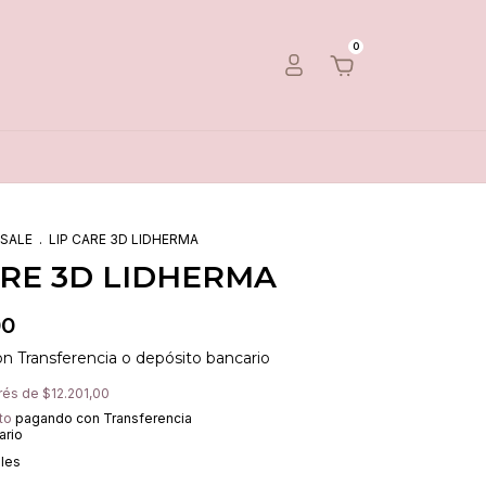
0
 SALE
.
LIP CARE 3D LIDHERMA
ARE 3D LIDHERMA
00
on
Transferencia o depósito bancario
erés de
$12.201,00
to
pagando con Transferencia
ario
lles