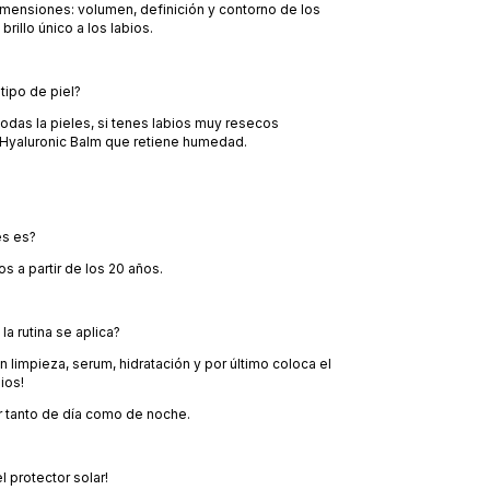
dimensiones: volumen, definición y contorno de los
brillo único a los labios.
tipo de piel?
 todas la pieles, si tenes labios muy resecos
yaluronic Balm que retiene humedad.
es es?
 a partir de los 20 años.
la rutina se aplica?
n limpieza, serum, hidratación y por último coloca el
ios!
r tanto de día como de noche.
l protector solar!