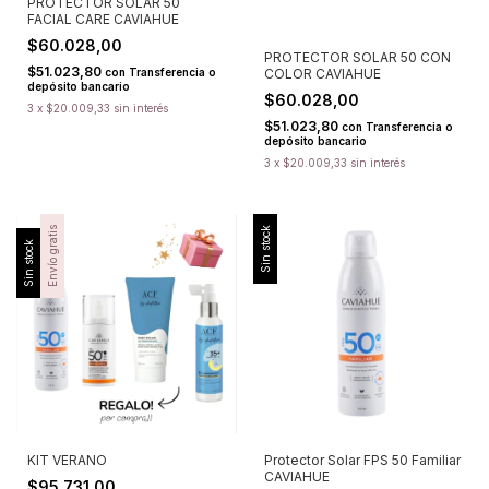
PROTECTOR SOLAR 50
FACIAL CARE CAVIAHUE
$60.028,00
PROTECTOR SOLAR 50 CON
$51.023,80
con
Transferencia o
COLOR CAVIAHUE
depósito bancario
$60.028,00
3
x
$20.009,33
sin interés
$51.023,80
con
Transferencia o
depósito bancario
3
x
$20.009,33
sin interés
Envío gratis
Sin stock
Sin stock
KIT VERANO
Protector Solar FPS 50 Familiar
CAVIAHUE
$95.731,00