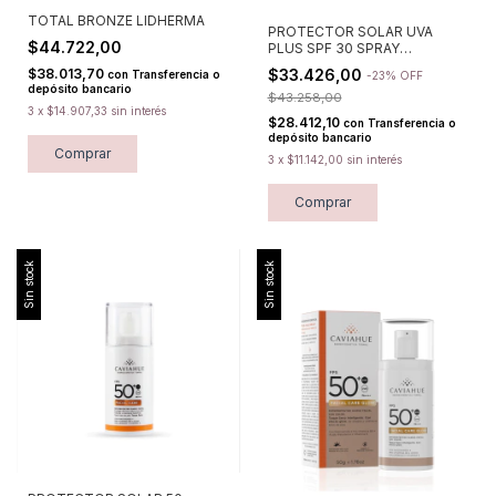
TOTAL BRONZE LIDHERMA
PROTECTOR SOLAR UVA
$44.722,00
PLUS SPF 30 SPRAY
LIDHERMA
$38.013,70
$33.426,00
con
Transferencia o
-
23
%
OFF
depósito bancario
$43.258,00
3
x
$14.907,33
sin interés
$28.412,10
con
Transferencia o
depósito bancario
Comprar
3
x
$11.142,00
sin interés
Comprar
Sin stock
Sin stock