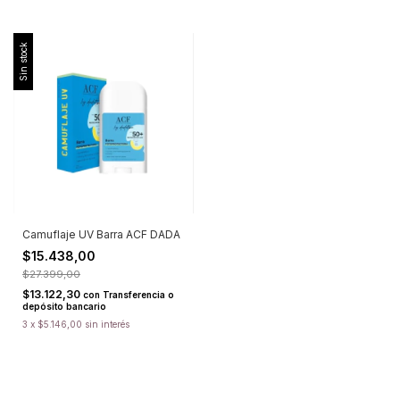
Sin stock
Camuflaje UV Barra ACF DADA
$15.438,00
$27.399,00
$13.122,30
con
Transferencia o
depósito bancario
3
x
$5.146,00
sin interés