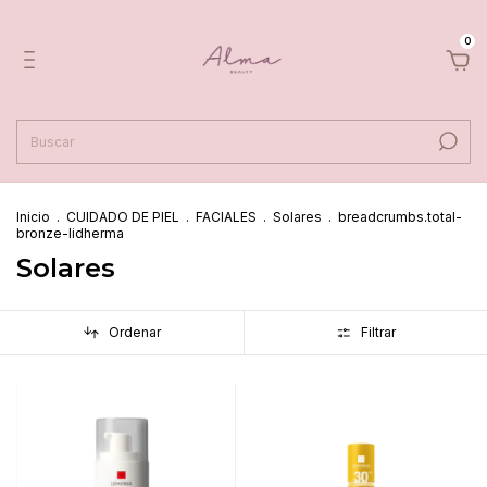
0
Inicio
.
CUIDADO DE PIEL
.
FACIALES
.
Solares
.
breadcrumbs.total-
bronze-lidherma
Solares
Ordenar
Filtrar