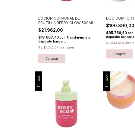
LOCION CORPORAL DE
DUO COMFORT
FRUTILLA BERRY GLOW 500ML
$100.890,0
$21.962,00
$85.756,50
con
$18.667,70
depósito bancario
con
Transferencia o
depósito bancario
3
x
$33.630,00
sin
3
x
$7.320,67
sin interés
Sin stock
Sin stock