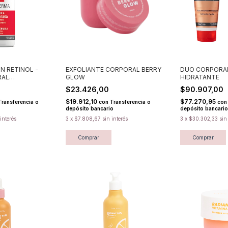
N RETINOL -
EXFOLIANTE CORPORAL BERRY
DUO CORPORA
RAL
GLOW
HIDRATANTE
IDHERMA
$23.426,00
$90.907,00
$19.912,10
$77.270,95
Transferencia o
con
Transferencia o
con
depósito bancario
depósito bancario
 interés
3
x
$7.808,67
sin interés
3
x
$30.302,33
sin