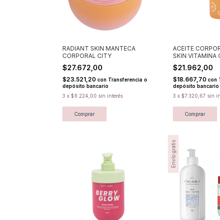
RADIANT SKIN MANTECA
ACEITE CORPO
CORPORAL CITY
SKIN VITAMINA 
$27.672,00
$21.962,00
$23.521,20
$18.667,70
con
Transferencia o
con
depósito bancario
depósito bancario
3
x
$9.224,00
sin interés
3
x
$7.320,67
sin i
Envío gratis