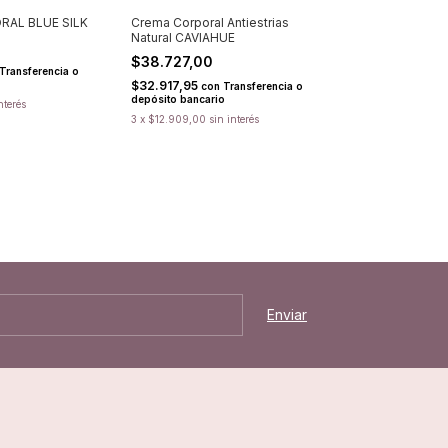
RAL BLUE SILK
Crema Corporal Antiestrias
Natural CAVIAHUE
$38.727,00
Transferencia o
$32.917,95
con
Transferencia o
depósito bancario
nterés
3
x
$12.909,00
sin interés