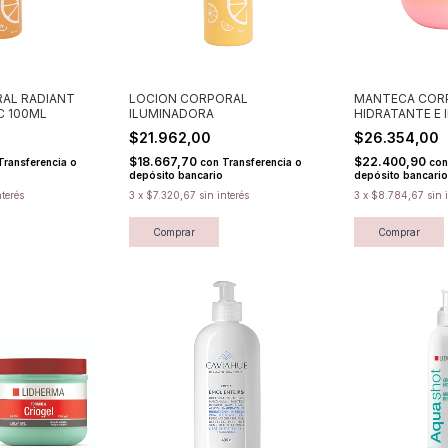
RAL RADIANT
LOCION CORPORAL
MANTECA COR
C 100ML
ILUMINADORA
HIDRATANTE E
$21.962,00
$26.354,00
$18.667,70
$22.400,90
Transferencia o
con
Transferencia o
con
depósito bancario
depósito bancario
nterés
3
x
$7.320,67
sin interés
3
x
$8.784,67
sin 