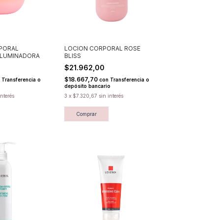
PORAL
LOCION CORPORAL ROSE
 ILUMINADORA
BLISS
$21.962,00
$18.667,70
Transferencia o
con
Transferencia o
depósito bancario
interés
3
x
$7.320,67
sin interés