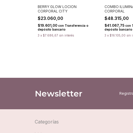
BERRY GLOW LOCION
COMBO ILUMIN
CORPORAL CITY
CORPORAL
$23.060,00
$48.315,00
$19.601,00
$41.067,75
con
Transferencia o
con
depósito bancario
depósito bancario
3
x
$7.686,67
sin interés
3
x
$16.105,00
sin 
Newsletter
Registra
Categorías