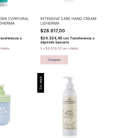
EMA CORPORAL
INTENSIVE CARE HAND CREAM
IDHERMA
LIDHERMA
$28.617,00
$24.324,45
ransferencia o
con
Transferencia o
depósito bancario
interés
3
x
$9.539,00
sin interés
Comprar
Sin stock