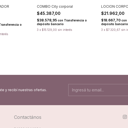
ADOR
COMBO City corporal
LOCION CORPO
$45.387,00
$21.962,00
$38.578,95
$18.667,70
con
Transferencia o
con
depósito bancario
depósito bancario
Transferencia o
3
x
$15.129,00
sin interés
3
x
$7.320,67
sin i
interés
te y recibí nuestras ofertas.
Contactános