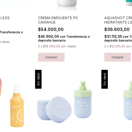
 LEGS
CREMA EMOLIENTE PS
AQUASHOT CR
CAVIAHUE
HIDRATANTE L
0
$54.000,00
$36.603,00
Transferencia o
$45.900,00
$31.112,55
con
Transferencia o
con
T
depósito bancario
depósito bancario
 interés
3
x
$18.000,00
sin interés
3
x
$12.201,00
sin 
Comprar
Comprar
Sin stock
Sin stock