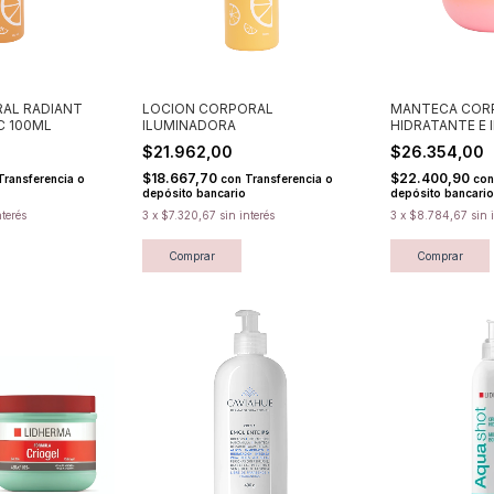
RAL RADIANT
LOCION CORPORAL
MANTECA COR
C 100ML
ILUMINADORA
HIDRATANTE E
$21.962,00
$26.354,00
$18.667,70
$22.400,90
Transferencia o
con
Transferencia o
con
depósito bancario
depósito bancario
nterés
3
x
$7.320,67
sin interés
3
x
$8.784,67
sin 