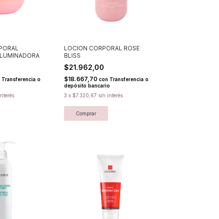
PORAL
LOCION CORPORAL ROSE
 ILUMINADORA
BLISS
$21.962,00
$18.667,70
Transferencia o
con
Transferencia o
depósito bancario
interés
3
x
$7.320,67
sin interés