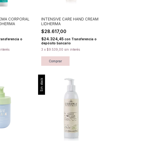
EMA CORPORAL
INTENSIVE CARE HAND CREAM
IDHERMA
LIDHERMA
$28.617,00
$24.324,45
ransferencia o
con
Transferencia o
depósito bancario
interés
3
x
$9.539,00
sin interés
Comprar
Sin stock