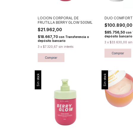
LOCION CORPORAL DE
DUO COMFORT
FRUTILLA BERRY GLOW 500ML
$100.890,0
$21.962,00
$85.756,50
con
$18.667,70
depósito bancario
con
Transferencia o
depósito bancario
3
x
$33.630,00
sin
3
x
$7.320,67
sin interés
Sin stock
Sin stock