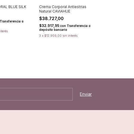
RAL BLUE SILK
Crema Corporal Antiestrias
Natural CAVIAHUE
$38.727,00
Transferencia o
$32.917,95
con
Transferencia o
depósito bancario
nterés
3
x
$12.909,00
sin interés