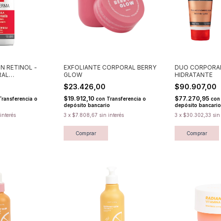
N RETINOL -
EXFOLIANTE CORPORAL BERRY
DUO CORPORA
RAL
GLOW
HIDRATANTE
IDHERMA
$23.426,00
$90.907,00
$19.912,10
$77.270,95
Transferencia o
con
Transferencia o
con
depósito bancario
depósito bancario
 interés
3
x
$7.808,67
sin interés
3
x
$30.302,33
sin