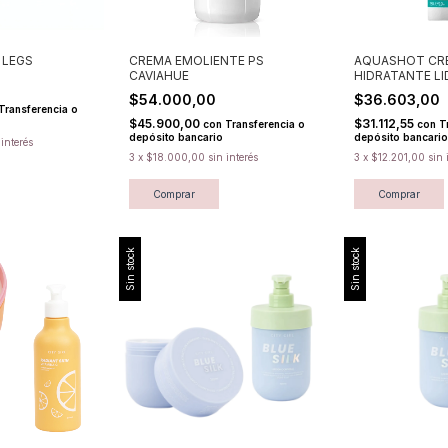
 LEGS
CREMA EMOLIENTE PS
AQUASHOT CR
CAVIAHUE
HIDRATANTE L
0
$54.000,00
$36.603,00
Transferencia o
$45.900,00
$31.112,55
con
Transferencia o
con
T
depósito bancario
depósito bancario
 interés
3
x
$18.000,00
sin interés
3
x
$12.201,00
sin 
Comprar
Comprar
Sin stock
Sin stock