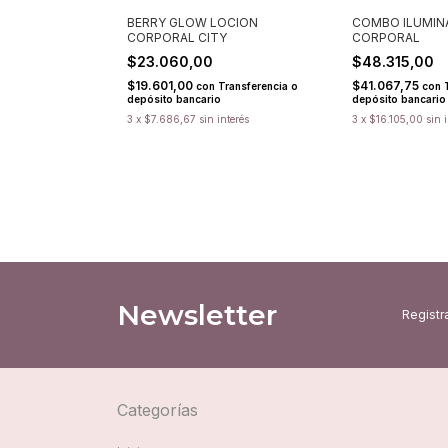
BERRY GLOW LOCION
COMBO ILUMIN
CORPORAL CITY
CORPORAL
$23.060,00
$48.315,00
$19.601,00
$41.067,75
con
Transferencia o
con
depósito bancario
depósito bancario
3
x
$7.686,67
sin interés
3
x
$16.105,00
sin 
Newsletter
Registra
Categorías