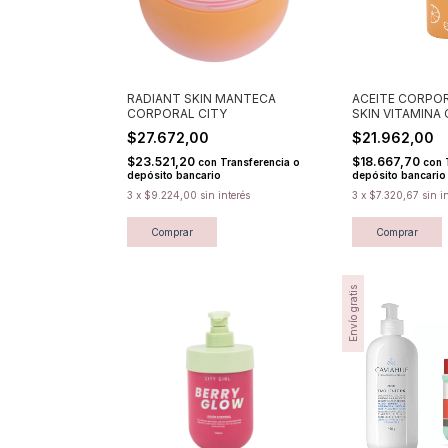
RADIANT SKIN MANTECA
ACEITE CORPO
CORPORAL CITY
SKIN VITAMINA 
$27.672,00
$21.962,00
$23.521,20
$18.667,70
con
Transferencia o
con
depósito bancario
depósito bancario
3
x
$9.224,00
sin interés
3
x
$7.320,67
sin i
Envío gratis