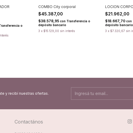
ADOR
COMBO City corporal
LOCION CORPO
$45.387,00
$21.962,00
$38.578,95
$18.667,70
con
Transferencia o
con
depósito bancario
depósito bancario
Transferencia o
3
x
$15.129,00
sin interés
3
x
$7.320,67
sin i
interés
te y recibí nuestras ofertas.
Contactános