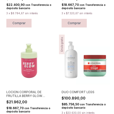
$22.400,90
$18.667,70
con
Transferencia o
con
Transferencia o
depósito bancario
depósito bancario
3
x
$8.784,67
sin interés
3
x
$7.320,67
sin interés
Envío gratis
LOCION CORPORAL DE
DUO COMFORT LEGS
FRUTILLA BERRY GLOW
$100.890,00
500ML
$21.962,00
$85.756,50
con
Transferencia o
$18.667,70
depósito bancario
con
Transferencia o
depósito bancario
3
x
$33.630,00
sin interés