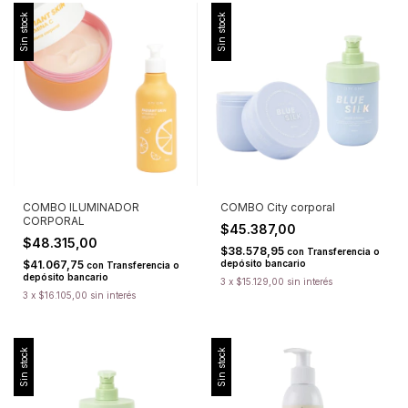
Sin stock
Sin stock
COMBO ILUMINADOR
COMBO City corporal
CORPORAL
$45.387,00
$48.315,00
$38.578,95
con
Transferencia o
$41.067,75
depósito bancario
con
Transferencia o
depósito bancario
3
x
$15.129,00
sin interés
3
x
$16.105,00
sin interés
Sin stock
Sin stock