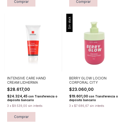
Comprar
Comprar
Sin stock
INTENSIVE CARE HAND
BERRY GLOW LOCION
CREAM LIDHERMA
CORPORAL CITY
$28.617,00
$23.060,00
$24.324,45
$19.601,00
con
Transferencia o
con
Transferencia o
depósito bancario
depósito bancario
3
x
$9.539,00
sin interés
3
x
$7.686,67
sin interés
Comprar