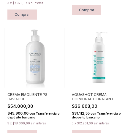
3
x
$7.320,67
sin interés
CREMA EMOLIENTE PS
AQUASHOT CREMA
CAVIAHUE
CORPORAL HIDRATANTE
LIDHERMA
$54.000,00
$36.603,00
$45.900,00
$31.112,55
con
Transferencia o
con
Transferencia o
depósito bancario
depósito bancario
3
x
$18.000,00
sin interés
3
x
$12.201,00
sin interés