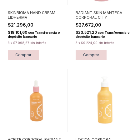
SKINBIOMA HAND CREAM
RADIANT SKIN MANTECA
LIDHERMA
CORPORAL CITY
$21.296,00
$27.672,00
$18.101,60
$23.521,20
con
Transferencia o
con
Transferencia o
depósito bancario
depósito bancario
3
x
$7.098,67
sin interés
3
x
$9.224,00
sin interés
Comprar
ACEITE CORPORAL RADIANT
LOCION CORPORAL