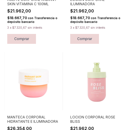
SKIN VITAMINA C 100ML
ILUMINADORA
$21.962,00
$21.962,00
$18.667,70
$18.667,70
con
Transferencia o
con
Transferencia o
depósito bancario
depósito bancario
3
x
$7.320,67
sin interés
3
x
$7.320,67
sin interés
MANTECA CORPORAL
LOCION CORPORAL ROSE
HIDRATANTE E ILUMINADORA
BLISS
$26.354,00
$21.962,00